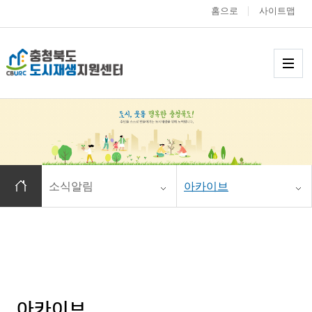
홈으로
사이트맵
충청북도 도시재생
메
홈으로 이동
소식알림
아카이브
아카이브