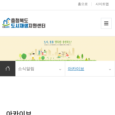
홈으로
사이트맵
충청북도 도시재생
메
홈으로 이동
소식알림
아카이브
아카이브