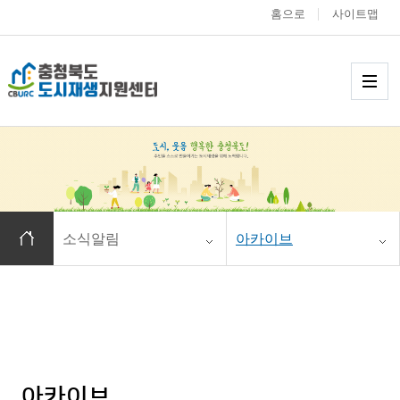
홈으로
사이트맵
충청북도 도시재생
메
홈으로 이동
소식알림
아카이브
아카이브