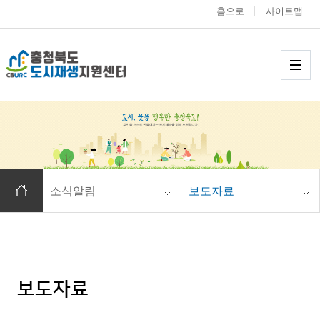
홈으로
사이트맵
충청북도 도시재생
메
홈으로 이동
소식알림
보도자료
보도자료