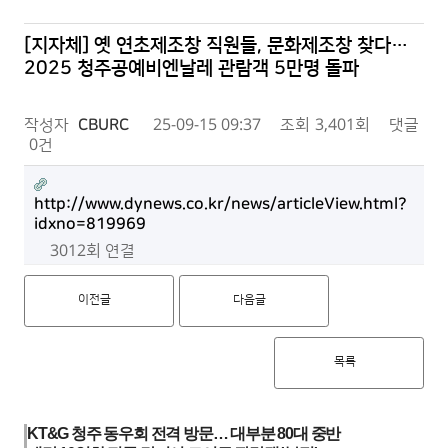
[지자체] 옛 연초제조창 직원들, 문화제조창 찾다…
2025 청주공예비엔날레 관람객 5만명 돌파
작성자
CBURC
25-09-15 09:37
조회
3,401회
댓글
0건
http://www.dynews.co.kr/news/articleView.html?
idxno=819969
3012회 연결
이전글
다음글
목록
KT&G 청주 동우회 전격 방문… 대부분 80대 중반