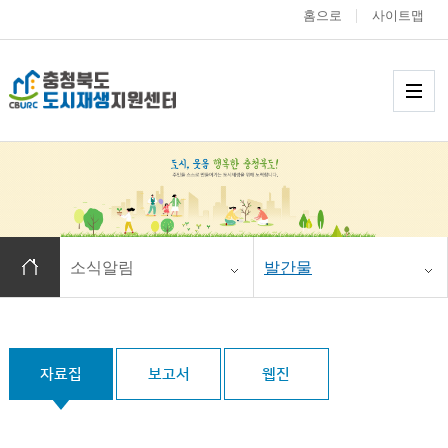
홈으로
사이트맵
충청북도 도시재생
메
홈으로 이동
소식알림
발간물
자료집
보고서
웹진